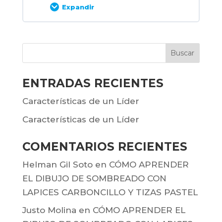
Cómo organizar la paleta universal
Expandir
Ejercicio de aplicacion: Pintar un
Contenido de la Unidad
cilindro en monocromo sobre fondo
0% COMPLETADO
0/1 pasos
de grises.
ENTRADAS RECIENTES
La mirada en el retrato: Cómo pintar el
Hábito técnico al cual debemos
Características de un Líder
ojo humano con espátula
recurrir: Mezclar sobre el lienzo.
Características de un Líder
COMENTARIOS RECIENTES
Helman Gil Soto
en
CÓMO APRENDER
EL DIBUJO DE SOMBREADO CON
LAPICES CARBONCILLO Y TIZAS PASTEL
Justo Molina
en
CÓMO APRENDER EL