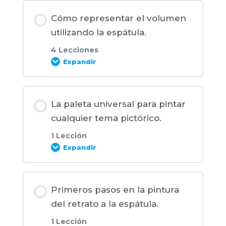
Cómo representar el volumen
utilizando la espátula.
4 Lecciones
Expandir
Contenido de la Unidad
La paleta universal para pintar
0% COMPLETADO
0/4 pasos
cualquier tema pictórico.
1 Lección
Ejercicios para lograr representar el
Expandir
volumen utilizando la espátula: Pinta
en monocromo.
Contenido de la Unidad
Primeros pasos en la pintura
0% COMPLETADO
0/1 pasos
del retrato a la espátula.
La importancia de dominar las mezclas
1 Lección
de grises cálidos.